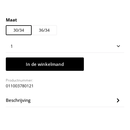
Selecteer
Maat
30/34
36/34
Producthoeveelheid: Voer de gewenste hoeveelheid
In de winkelmand
Productnummer:
011003780121
Beschrijving