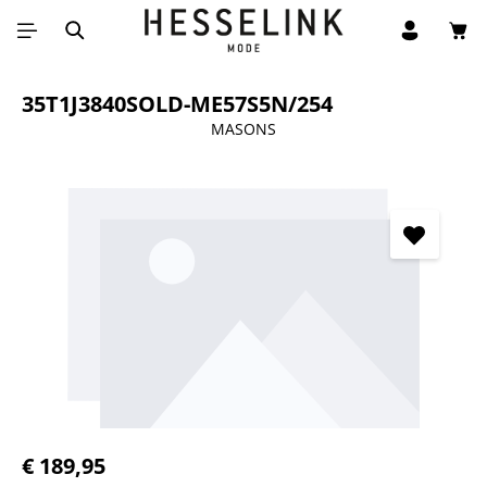
Win
Ga naar de hoofdinhoud
35T1J3840SOLD-ME57S5N/254
MASONS
Afbeeldingengalerij overslaan
Normale prijs:
€ 189,95