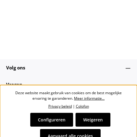
Volg ons
Vragen
Deze website maakt gebruik van cookies om de best mogelijke
ervaring te garanderen.
Meer informatie...
Over ons
Privacy beleid
|
Colofon
Nieuwsbrief
Configureren
Weigeren
Alle prijzen incl. btw plus
verzendkosten
en eventuele
Aanvaard alle cookies