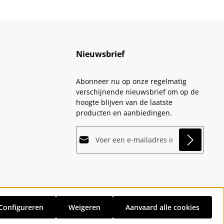
Nieuwsbrief
Abonneer nu op onze regelmatig
verschijnende nieuwsbrief om op de
hoogte blijven van de laatste
producten en aanbiedingen.
E-mailadres*
This site is protected by
Friendly Captcha
and
Privacy
its
Privacy Policy
and
Terms of Use
apply.
Velden gemarkeerd met asterisks (*)
Door doorgaan te selecteren, bevestigt
zijn verplicht.
u dat u onze
gegevensbeschermingsinformatie
hebt
Configureren
Weigeren
Aanvaard alle cookies
gelezen en onze
sten
en eventuele bezorgkosten, indien niet anders vermeld.
algemene voorwaarden
hebt