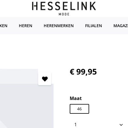
KEN
HEREN
HERENMERKEN
FILIALEN
MAGAZ
Normale prijs:
€ 99,95
Selecteer
Maat
46
Producthoeveelhei