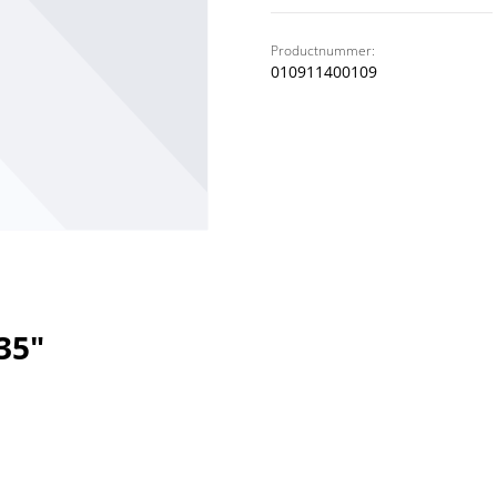
Productnummer:
010911400109
35"