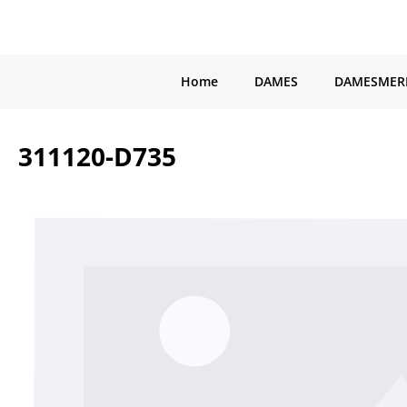
a naar de hoofdinhoud
Ga naar de hoofdnavigatie
Home
DAMES
DAMESMER
311120-D735
Afbeeldingengalerij overslaan