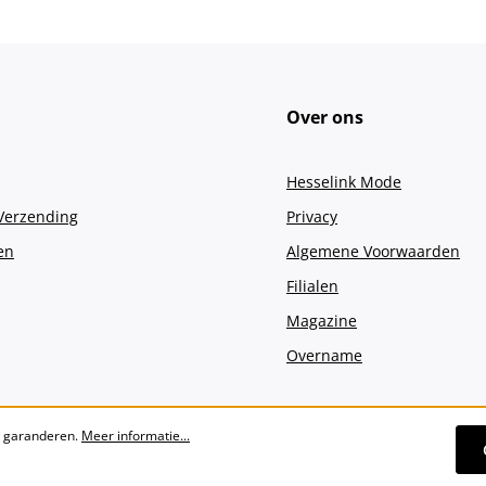
Over ons
Hesselink Mode
 Verzending
Privacy
en
Algemene Voorwaarden
Filialen
Magazine
Overname
e garanderen.
Meer informatie...
Alle prijzen incl. btw plus
verzendko