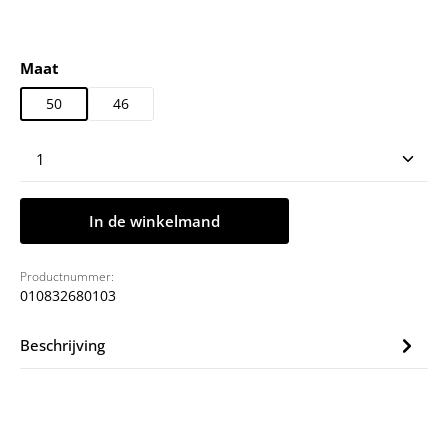
Selecteer
Maat
50
46
Producthoeveelheid: Voer de gewenste hoeveelheid
In de winkelmand
Productnummer:
010832680103
Beschrijving