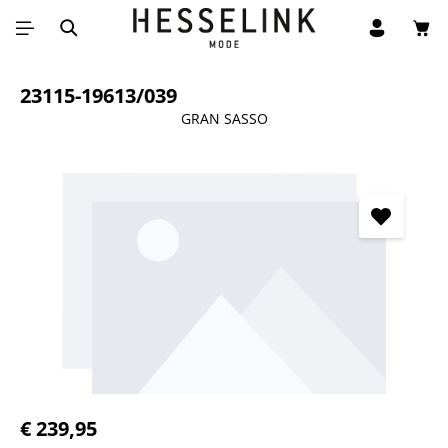
Win
Ga naar de hoofdinhoud
23115-19613/039
GRAN SASSO
Afbeeldingengalerij overslaan
Normale prijs:
€ 239,95