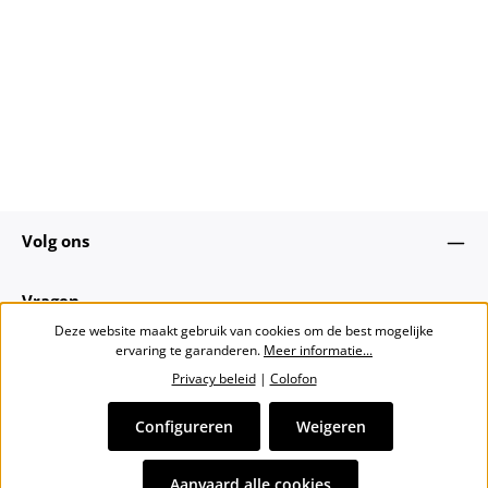
Volg ons
Vragen
Deze website maakt gebruik van cookies om de best mogelijke
ervaring te garanderen.
Meer informatie...
Over ons
Privacy beleid
|
Colofon
Nieuwsbrief
Configureren
Weigeren
Alle prijzen incl. btw plus
verzendkosten
en eventuele
Aanvaard alle cookies