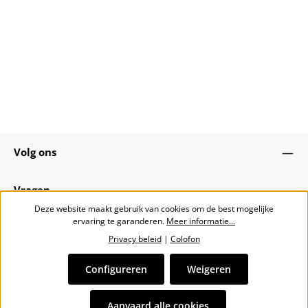
Volg ons
Vragen
Deze website maakt gebruik van cookies om de best mogelijke
ervaring te garanderen.
Meer informatie...
Over ons
Privacy beleid
|
Colofon
Nieuwsbrief
Configureren
Weigeren
Alle prijzen incl. btw plus
verzendkosten
en eventuele
Aanvaard alle cookies