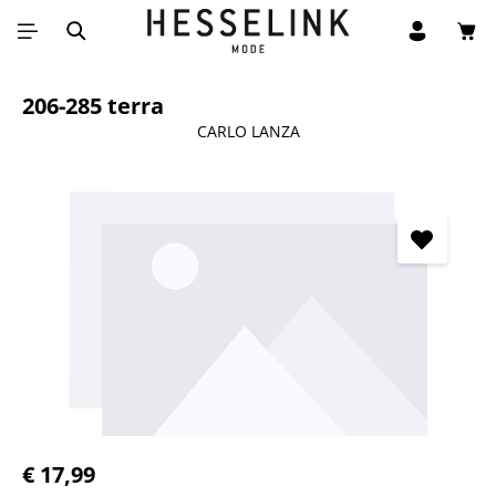
Win
Ga naar de hoofdinhoud
206-285 terra
CARLO LANZA
Afbeeldingengalerij overslaan
Normale prijs:
€ 17,99