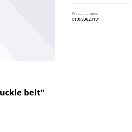
Productnummer:
010993820101
uckle belt"