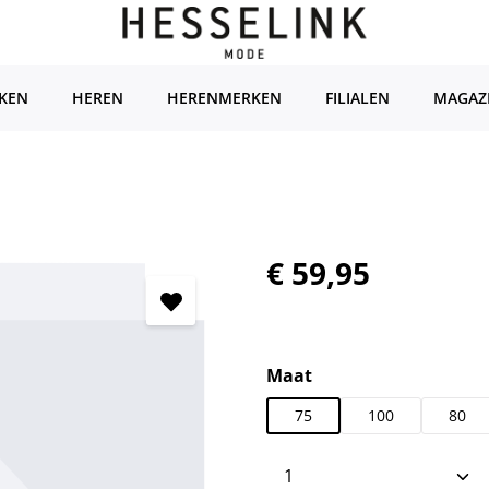
KEN
HEREN
HERENMERKEN
FILIALEN
MAGAZ
Normale prijs:
€ 59,95
Selecteer
Maat
75
100
80
Producthoeveelhei