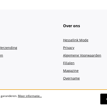
Over ons
Hesselink Mode
 Verzending
Privacy
en
Algemene Voorwaarden
Filialen
Magazine
Overname
e garanderen.
Meer informatie...
Alle prijzen incl. btw plus
verzendko