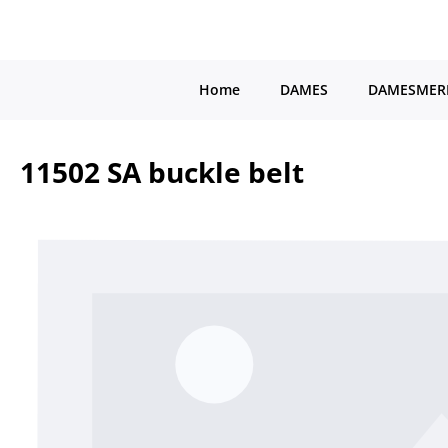
a naar de hoofdinhoud
Ga naar de hoofdnavigatie
Home
DAMES
DAMESMER
11502 SA buckle belt
Afbeeldingengalerij overslaan