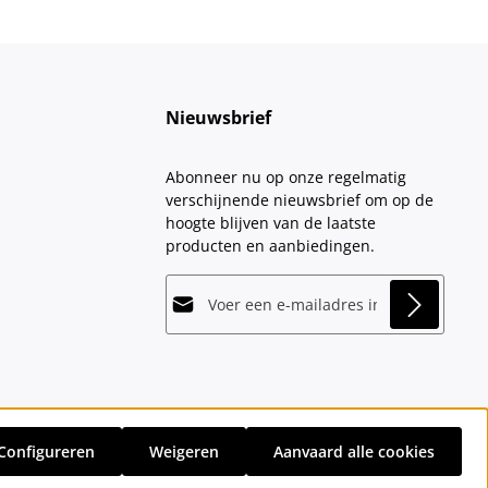
Nieuwsbrief
Abonneer nu op onze regelmatig
verschijnende nieuwsbrief om op de
hoogte blijven van de laatste
producten en aanbiedingen.
E-mailadres*
This site is protected by
Friendly Captcha
and
Privacy
its
Privacy Policy
and
Terms of Use
apply.
Velden gemarkeerd met asterisks (*)
Door doorgaan te selecteren, bevestigt
zijn verplicht.
u dat u onze
gegevensbeschermingsinformatie
hebt
Configureren
Weigeren
Aanvaard alle cookies
gelezen en onze
sten
en eventuele bezorgkosten, indien niet anders vermeld.
algemene voorwaarden
hebt